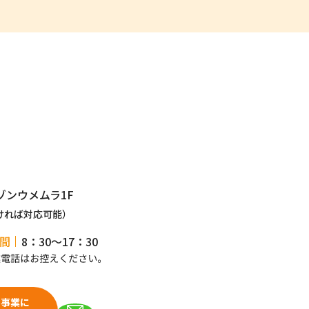
ゾンウメムラ1F
ければ対応可能）
間
8：30～17：30
ス事業に